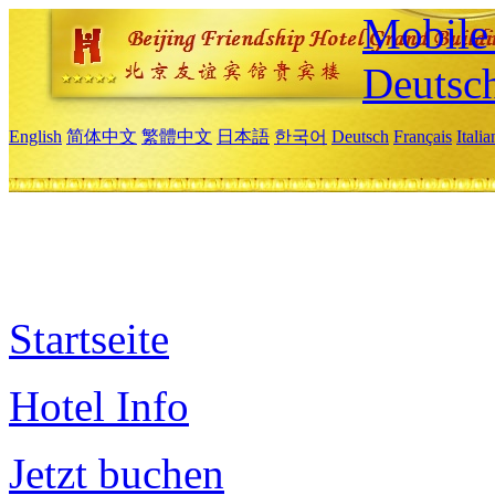
Mobile 
Deutsc
English
简体中文
繁體中文
日本語
한국어
Deutsch
Français
Itali
Startseite
Hotel Info
Jetzt buchen