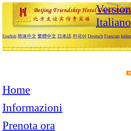
Version
Italiano
English
简体中文
繁體中文
日本語
한국어
Deutsch
Français
Itali
Home
Informazioni
Prenota ora