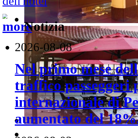
Notizia
2026-08-08
Nel primo mese della
traffico passeggeri 
internazionale di P
aumentato del 18%