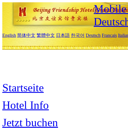
Mobile 
Deutsc
English
简体中文
繁體中文
日本語
한국어
Deutsch
Français
Itali
Startseite
Hotel Info
Jetzt buchen