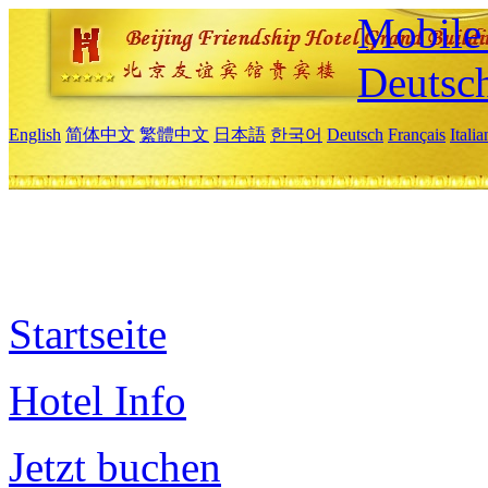
Mobile 
Deutsc
English
简体中文
繁體中文
日本語
한국어
Deutsch
Français
Itali
Startseite
Hotel Info
Jetzt buchen