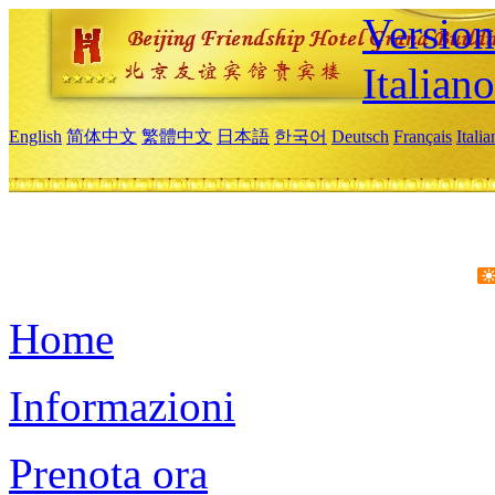
Version
Italiano
English
简体中文
繁體中文
日本語
한국어
Deutsch
Français
Itali
Home
Informazioni
Prenota ora