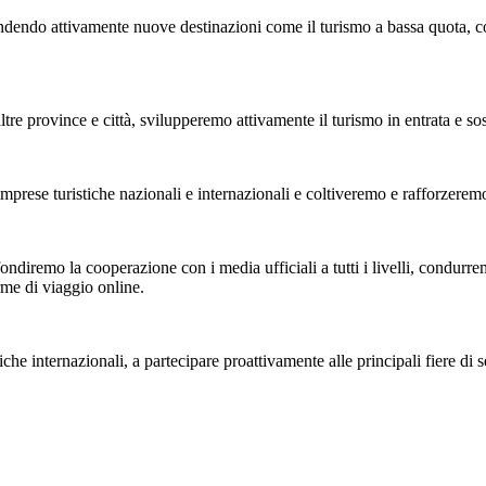
ndendo attivamente nuove destinazioni come il turismo a bassa quota, co
rovince e città, svilupperemo attivamente il turismo in entrata e sosterr
ese turistiche nazionali e internazionali e coltiveremo e rafforzeremo l
diremo la cooperazione con i media ufficiali a tutti i livelli, condurremo
rme di viaggio online.
e internazionali, a partecipare proattivamente alle principali fiere di se