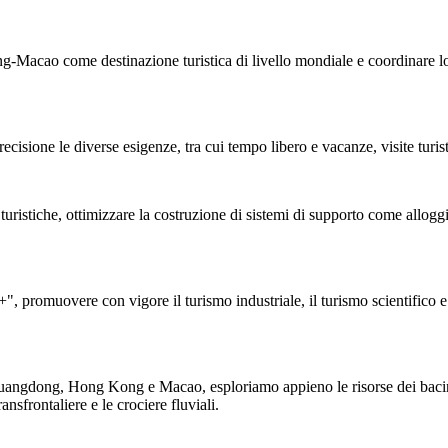
cao come destinazione turistica di livello mondiale e coordinare lo s
precisione le diverse esigenze, tra cui tempo libero e vacanze, visite turis
stiche, ottimizzare la costruzione di sistemi di supporto come alloggi 
", promuovere con vigore il turismo industriale, il turismo scientifico e 
ra Guangdong, Hong Kong e Macao, esploriamo appieno le risorse dei baci
sfrontaliere e le crociere fluviali.