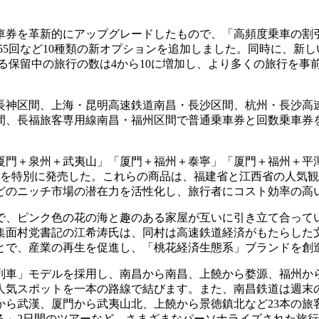
車券を革新的にアップグレードしたもので、「高頻度乗車の割
回～55回など10種類の新オプションを追加しました。同時に、新
できる保留中の旅行の数は4から10に増加し、より多くの旅行を
。
長神区間、上海・昆明高速鉄道南昌・長沙区間、杭州・長沙高
、長福旅客専用線南昌・福州区間で普通乗車券と回数乗車券を
厦門＋泉州＋武夷山」「厦門＋福州＋泰寧」「厦門＋福州＋平
トを特別に発売した。これらの商品は、福建省と江西省の人気
どのニッチ市場の潜在力を活性化し、旅行者にコスト効率の高
で、ピンク色の花の海と趣のある家屋が互いに引き立て合って
集面村党書記の江希涛氏は、同村は高速鉄道経済がもたらした文
とで、産業の再生を促進し、「桃花経済生態系」ブランドを創
列車」モデルを採用し、南昌から南昌、上饒から婺源、福州か
人気スポットを一本の路線で結びます。また、南昌鉄道は週末
から武漢、厦門から武夷山北、上饒から景徳鎮北など23本の旅
る」2日間のツアーなど、さまざまなパーソナライズされた旅