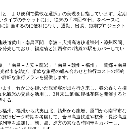
引と、より便利で柔軟な選択」の実現を目指しています。定期
しいタイプのチケットには、従来の「20回/90日」をベースに
事前に計画するのに便利になり、通勤、出張、短期プロジェクト
速鉄道黄山・南昌区間、寧波・広州高速鉄道福州・漳州区間、
発売しており、福建省と江西省の7路線57駅をカバーしてい
潭」「南昌＋吉安＋龍岩」「南昌＋贛州＋福州」「萬郷＋南昌
観光都市を結び、柔軟な旅程の組み合わせと旅行コストの節約
い詳細な旅行プランを提供します。
います。竹かごを担いだ観光客が畑を行き来し、春の香りを摘
化観光の交通を活用し、3月末に第4回観桃花祭を開催すると
造する。
ら福州、福州から武夷山北、贛州から龍岩、厦門から南平市な
の旅行ピーク時期を考慮して、合阜高速鉄道や杭州・長沙高速
客列車を追加し、朝、昼、夕方の異なる時間帯をカバーし、
行オプションを提供します。