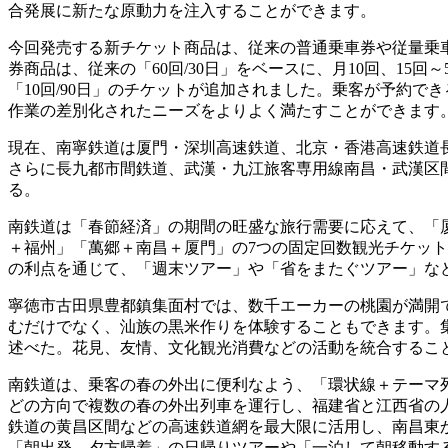
合発展に新たな原動力を注入することができます。
今回発売する新チケット商品は、従来の普通乗車券や従量乗
券商品は、従来の「60回/30日」をベースに、月10回、15
「10回/90日」のチケットが追加されました。乗客が予約
作業の差別化されたニーズをよりよく満たすことができます
現在、南寧鉄道は厦門・深圳高速鉄道、北京・香港高速鉄道
さらに長九都市間鉄道、武漢・九江旅客専用線南昌・武漢区間
る。
南鉄道は「春節経済」の期間の旺盛な旅行需要に応えて、「
＋福州」「萬郷＋南昌＋厦門」の7つの固定回数観光チケッ
の利点を通じて、「週末ツアー」や「省をまたぐツアー」な
寧徳市古田県豊都鎮集面村では、数千エーカーの桃園が満開
むだけでなく、汕族の黒米作りを体験することもできます。
述べた。花見、友情、文化観光消費などの活動を統合するこ
南鉄道は、乗客の春の外出に便利なよう、「環状線＋テーマ
どの方向で複数の春の外出列車を運行し、福建省と江西省の
鉄道の黄昌区間などの高速鉄道網を最大限に活用し、南昌東
「朝出発、夕方帰着」の日帰りツアーや「一泊して朝移動す