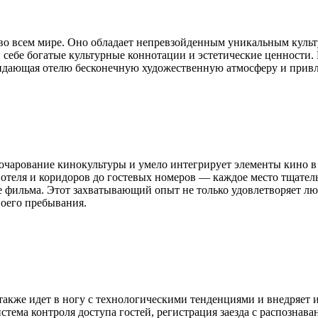
 во всем мире. Оно обладает непревзойденным уникальным кул
 себе богатые культурные коннотации и эстетические ценности. 
ридающая отелю бесконечную художественную атмосферу и привл
 очарование кинокультуры и умело интегрирует элементы кино в 
отеля и коридоров до гостевых номеров — каждое место тщател
е фильма. Этот захватывающий опыт не только удовлетворяет люб
воего пребывания.
 также идет в ногу с технологическими тенденциями и внедряет 
стема контроля доступа гостей, регистрация заезда с распознав