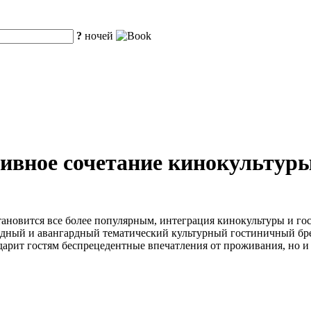
?
ночей
ативное сочетание кинокульту
тановится все более популярным, интеграция кинокультуры и го
 модный и авангардный тематический культурный гостиничный бре
дарит гостям беспрецедентные впечатления от проживания, но 