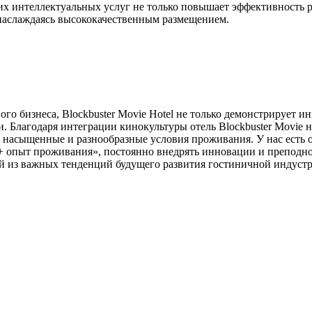
х интеллектуальных услуг не только повышает эффективность ра
 наслаждаясь высококачественным размещением.
о бизнеса, Blockbuster Movie Hotel не только демонстрирует и
. Благодаря интеграции кинокультуры отель Blockbuster Movie 
 насыщенные и разнообразные условия проживания. У нас есть ос
+ опыт проживания», постоянно внедрять инновации и преподно
ой из важных тенденций будущего развития гостиничной индуст