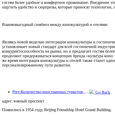
гостям более удобное и комфортное проживание. Внедрение эти
ощутить удобство и сюрпризы, которые приносят технологии,
Взаимовыгодный симбиоз между кинокультурой и отелями
Являясь новой моделью интеграции кинокультуры и гостиничног
устанавливает новый стандарт для всей гостиничной индустрии
конкурентоспособность на рынке, но и предлагает гостям более
продолжит придерживаться концепции бренда «культура кино 
же время интеграция кинокультуры и отелей также станет одн
персонализированному пути развития.
Prev:Количество иностранных туристов, принятых отелями Jinjiang Hotels (Китай), выросло более чем в 9 раз по сравнению с прошлым годом
Go Back
адрес: южный проспект
Появились в 1954 году, Beijing Friendship Hotel Grand Building.