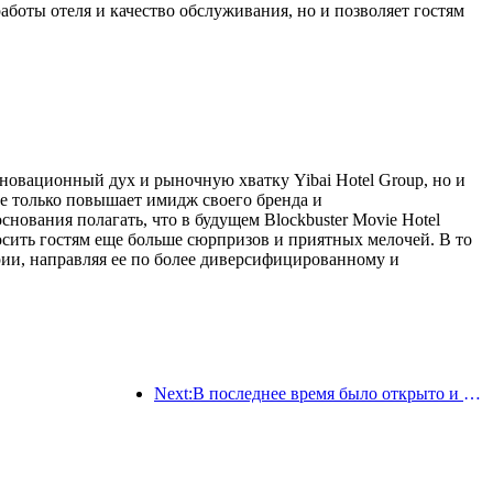
боты отеля и качество обслуживания, но и позволяет гостям
нновационный дух и рыночную хватку Yibai Hotel Group, но и
не только повышает имидж своего бренда и
нования полагать, что в будущем Blockbuster Movie Hotel
сить гостям еще больше сюрпризов и приятных мелочей. В то
рии, направляя ее по более диверсифицированному и
Next:В последнее время было открыто и расширено множество международных маршрутов.