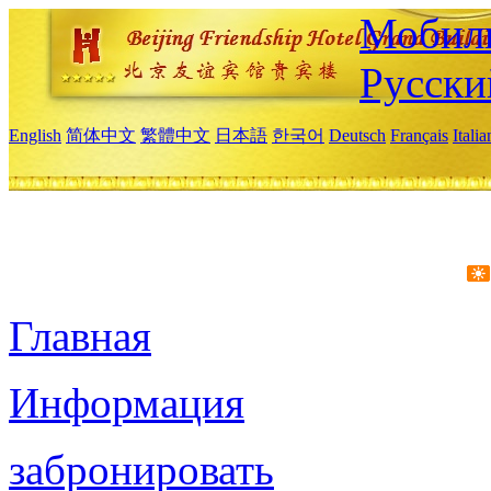
Мобиль
Русски
English
简体中文
繁體中文
日本語
한국어
Deutsch
Français
Itali
Главная
Информация
забронировать