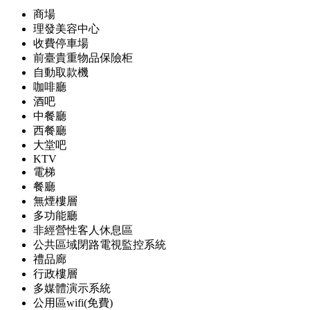
商場
理發美容中心
收費停車場
前臺貴重物品保險柜
自動取款機
咖啡廳
酒吧
中餐廳
西餐廳
大堂吧
KTV
電梯
餐廳
無煙樓層
多功能廳
非經營性客人休息區
公共區域閉路電視監控系統
禮品廊
行政樓層
多媒體演示系統
公用區wifi(免費)