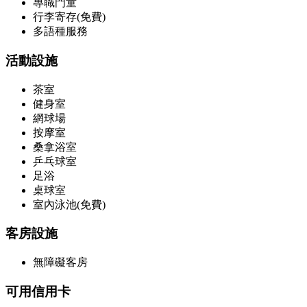
專職門童
行李寄存(免費)
多語種服務
活動設施
茶室
健身室
網球場
按摩室
桑拿浴室
乒乓球室
足浴
桌球室
室內泳池(免費)
客房設施
無障礙客房
可用信用卡