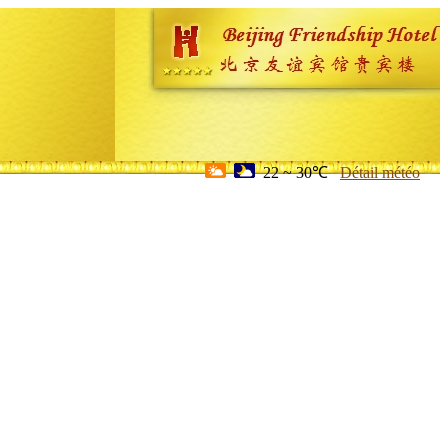
22 ~ 30℃
Détail météo